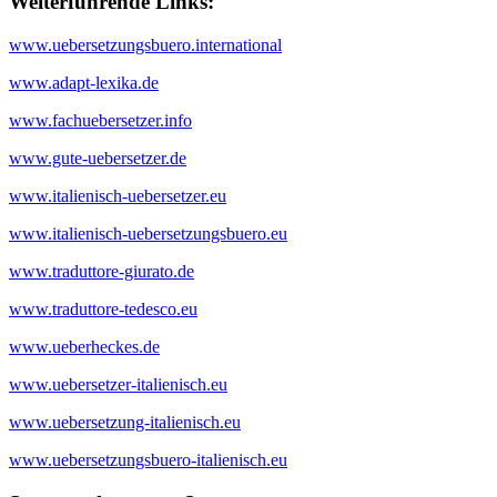
Weiterführende Links:
www.uebersetzungsbuero.international
www.adapt-lexika.de
www.fachuebersetzer.info
www.gute-uebersetzer.de
www.italienisch-uebersetzer.eu
www.italienisch-uebersetzungsbuero.eu
www.traduttore-giurato.de
www.traduttore-tedesco.eu
www.ueberheckes.de
www.uebersetzer-italienisch.eu
www.uebersetzung-italienisch.eu
www.uebersetzungsbuero-italienisch.eu