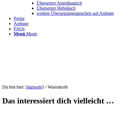
Übersetzer Amerikanisch
Übersetzer Hebräisch
weitere Übersetzungssprachen auf Anfrage
Preise
Anfrage
FAQs
Menü
Menü
Du bist hier:
Startseite
1
/
Warenkorb
Das interessiert dich vielleicht …