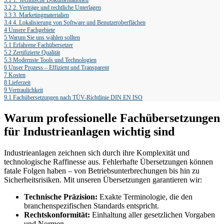
3.1
1. Technische Dokumentationen
3.2
2. Verträge und rechtliche Unterlagen
3.3
3. Marketingmaterialien
3.4
4. Lokalisierung von Software und Benutzeroberflächen
4
Unsere Fachgebiete
5
Warum Sie uns wählen sollten
5.1
Erfahrene Fachübersetzer
5.2
Zertifizierte Qualität
5.3
Modernste Tools und Technologien
6
Unser Prozess – Effizient und Transparent
7
Kosten
8
Lieferzeit
9
Vertraulichkeit
9.1
Fachübersetzungen nach TÜV-Richtlinie DIN EN ISO
Warum professionelle Fachübersetzungen
für Industrieanlagen wichtig sind
Industrieanlagen zeichnen sich durch ihre Komplexität und
technologische Raffinesse aus. Fehlerhafte Übersetzungen können
fatale Folgen haben – von Betriebsunterbrechungen bis hin zu
Sicherheitsrisiken. Mit unseren Übersetzungen garantieren wir:
Technische Präzision:
Exakte Terminologie, die den
branchenspezifischen Standards entspricht.
Rechtskonformität:
Einhaltung aller gesetzlichen Vorgaben
und Normen.