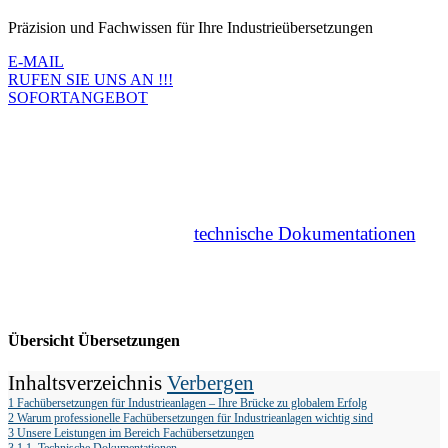
Präzision und Fachwissen für Ihre Industrieübersetzungen
E-MAIL
RUFEN SIE UNS AN !!!
SOFORTANGEBOT
Fachübersetzungen für Industrieanlagen
– Ihre Brücke zu globalem Erfolg
Die Internationalisierung der Industrie erfordert präzise
Kommunikation. Ob
technische Dokumentationen
,
Bedienungsanleitungen oder Verträge – wir bieten
professionelle Fachübersetzungen für Industrieanlagen,
die perfekt auf Ihre Bedürfnisse abgestimmt sind.
Übersicht Übersetzungen
Inhaltsverzeichnis
Verbergen
1
Fachübersetzungen für Industrieanlagen – Ihre Brücke zu globalem Erfolg
2
Warum professionelle Fachübersetzungen für Industrieanlagen wichtig sind
3
Unsere Leistungen im Bereich Fachübersetzungen