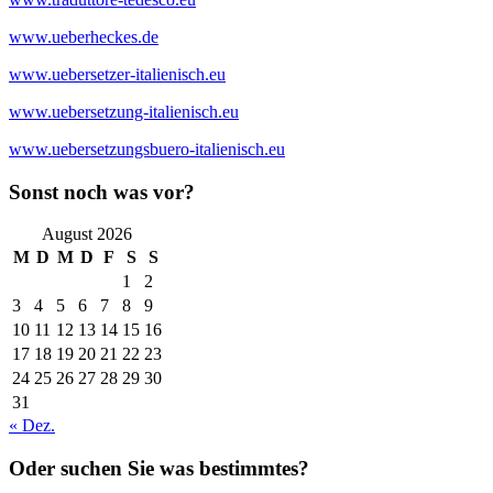
www.ueberheckes.de
www.uebersetzer-italienisch.eu
www.uebersetzung-italienisch.eu
www.uebersetzungsbuero-italienisch.eu
Sonst noch was vor?
August 2026
M
D
M
D
F
S
S
1
2
3
4
5
6
7
8
9
10
11
12
13
14
15
16
17
18
19
20
21
22
23
24
25
26
27
28
29
30
31
« Dez.
Oder suchen Sie was bestimmtes?