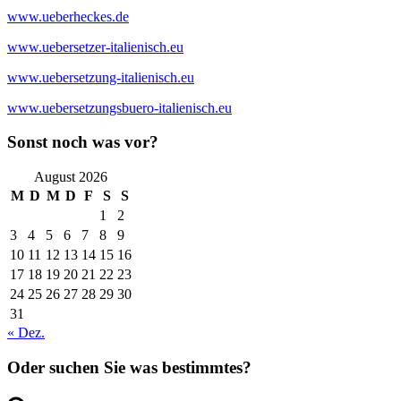
www.ueberheckes.de
www.uebersetzer-italienisch.eu
www.uebersetzung-italienisch.eu
www.uebersetzungsbuero-italienisch.eu
Sonst noch was vor?
August 2026
M
D
M
D
F
S
S
1
2
3
4
5
6
7
8
9
10
11
12
13
14
15
16
17
18
19
20
21
22
23
24
25
26
27
28
29
30
31
« Dez.
Oder suchen Sie was bestimmtes?