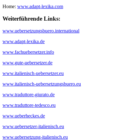
Home:
www.adapt-lexika.com
Weiterführende Links:
www.uebersetzungsbuero.international
www.adapt-lexika.de
www.fachuebersetzer.info
www.gute-uebersetzer.de
www.italienisch-uebersetzer.eu
www.italienisch-uebersetzungsbuero.eu
www.traduttore-giurato.de
www.traduttore-tedesco.eu
www.ueberheckes.de
www.uebersetzer-italienisch.eu
www.uebersetzung-italienisch.eu