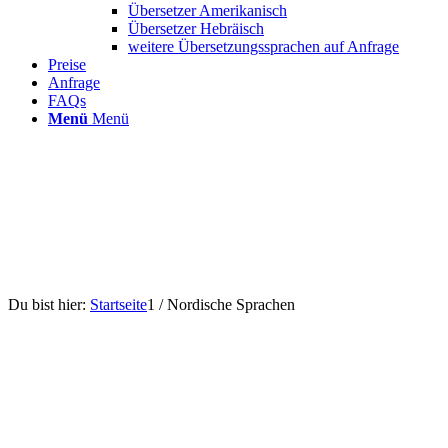
Übersetzer Amerikanisch
Übersetzer Hebräisch
weitere Übersetzungssprachen auf Anfrage
Preise
Anfrage
FAQs
Menü
Menü
Du bist hier:
Startseite
1
/
Nordische Sprachen